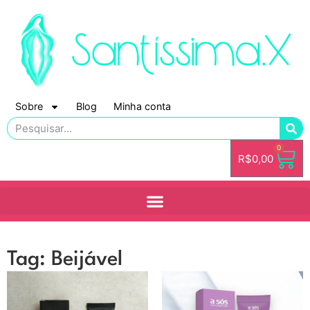
Sobre
Blog
Minha conta
0
R$
0,00
Tag: Beijável