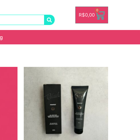
0
R$
0,00
og