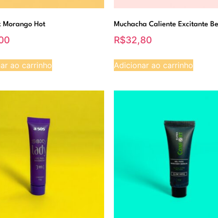
x Morango Hot
Muchacha Caliente Excitante Be
00
R$
32,80
ar ao carrinho
Adicionar ao carrinho