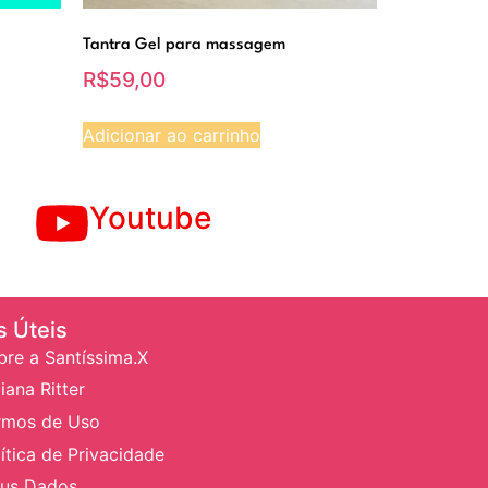
Tantra Gel para massagem
R$
59,00
Adicionar ao carrinho
Youtube
s Úteis
bre a Santíssima.X
iana Ritter
rmos de Uso
ítica de Privacidade
us Dados