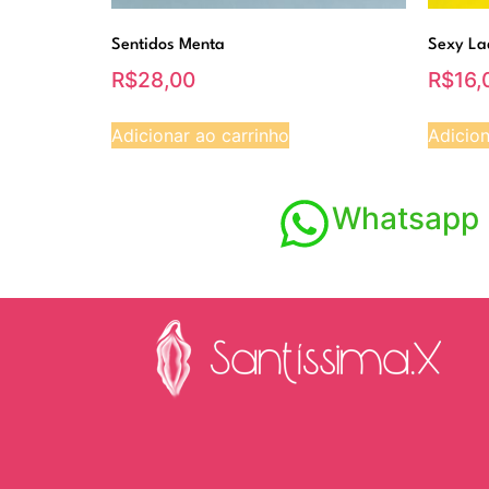
Sentidos Menta
Sexy La
R$
28,00
R$
16,
Adicionar ao carrinho
Adicion
Whatsapp