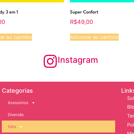
dy 3 em 1
Super Confort
00
R$
49,00
ar ao carrinho
Adicionar ao carrinho
Instagram
Categorias
Link
So
Acessórios
Bib
Diversão
Te
Pol
Géis
Me