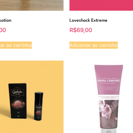
sation
Loveshock Extreme
00
R$
69,00
ar ao carrinho
Adicionar ao carrinho