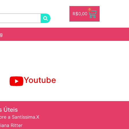
0
R$
0,00
og
Youtube
s Úteis
bre a Santíssima.X
iana Ritter