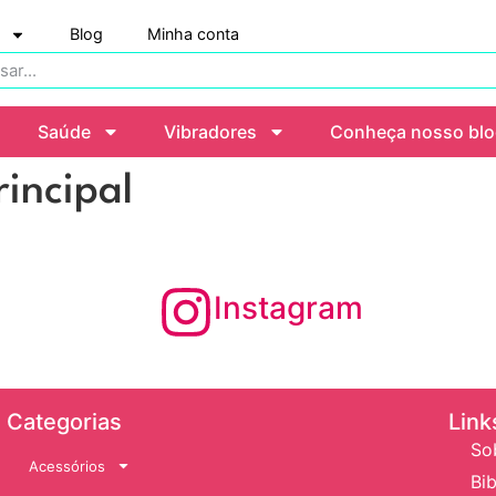
Blog
Minha conta
Saúde
Vibradores
Conheça nosso bl
incipal
Instagram
Categorias
Link
So
Acessórios
Bib